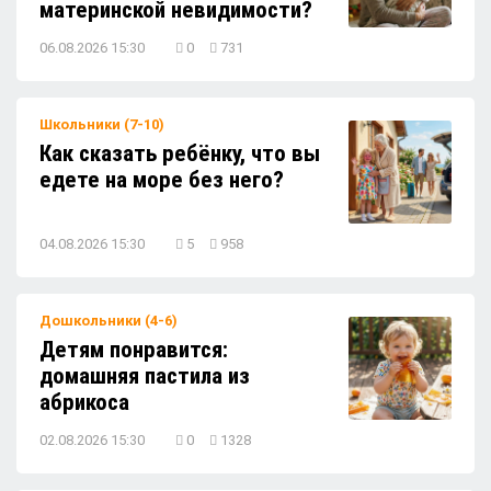
материнской невидимости?
06.08.2026 15:30
0
731
Школьники (7-10)
Как сказать ребёнку, что вы
едете на море без него?
04.08.2026 15:30
5
958
Дошкольники (4-6)
Детям понравится:
домашняя пастила из
абрикоса
02.08.2026 15:30
0
1328