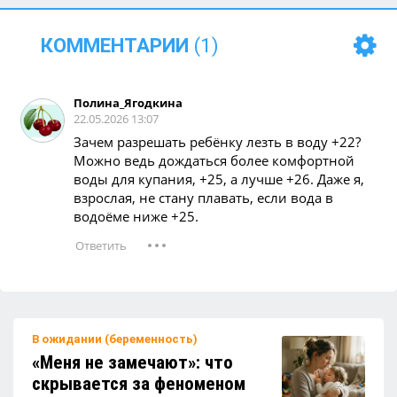
Почему детям не стоит давать кофе?
КОММЕНТАРИИ
(1)
Какие игрушки лучше не брать с собой на
Полина_Ягодкина
детскую площадку?
22.05.2026 13:07
Зачем разрешать ребёнку лезть в воду +22?
Можно ведь дождаться более комфортной
Детям понравится: кабачковые
воды для купания, +25, а лучше +26. Даже я,
оладушки — солнечно, вкусно и полезно!
взрослая, не стану плавать, если вода в
водоёме ниже +25.
Как гулять с ребёнком в жару и не
переживать?
Песок в сандалиях после прогулки — уход
В ожидании (беременность)
за обувью и быстрая уборка
«Меня не замечают»: что
скрывается за феноменом