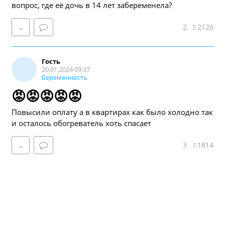
вопрос, где её дочь в 14 лет забеременела?
2
2126
→
Гость
20.01.2024 09:37
Беременность
😡😡😡😡😡
Повысили оплату а в квартирах как было холодно так
и осталось обогреватель хоть спасает
3
1814
→