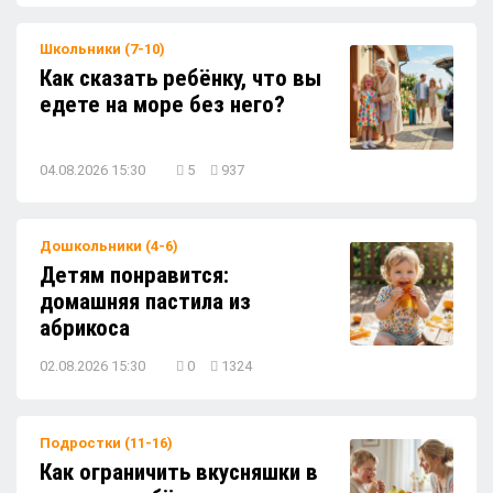
оладушки — солнечно, вкусно и полезно!
Школьники (7-10)
Как сказать ребёнку, что вы
Как гулять с ребёнком в жару и не
едете на море без него?
переживать?
04.08.2026 15:30
5
937
Песок в сандалиях после прогулки — уход
за обувью и быстрая уборка
Дошкольники (4-6)
Детям понравится:
домашняя пастила из
абрикоса
02.08.2026 15:30
0
1324
Подростки (11-16)
Как ограничить вкусняшки в