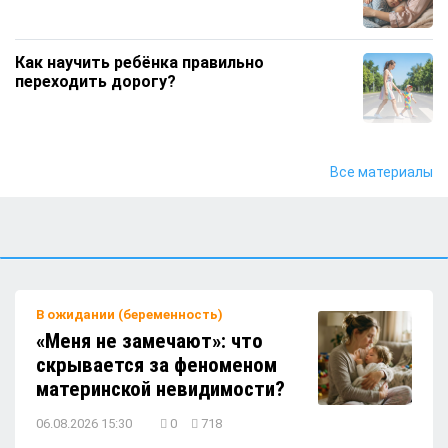
Как научить ребёнка правильно
переходить дорогу?
Чем увлечь ребёнка дома, если он все
Все материалы
время тянется к телефону?
Почему детям не стоит давать кофе?
В ожидании (беременность)
«Меня не замечают»: что
Какие игрушки лучше не брать с собой на
скрывается за феноменом
детскую площадку?
материнской невидимости?
06.08.2026 15:30
0
718
Детям понравится: кабачковые