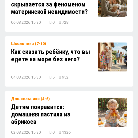
скрывается за феноменом
за обувью и быстрая уборка
материнской невидимости?
06.08.2026 15:30
0
728
Школьники (7-10)
Как сказать ребёнку, что вы
едете на море без него?
04.08.2026 15:30
5
952
Дошкольники (4-6)
Детям понравится:
домашняя пастила из
абрикоса
02.08.2026 15:30
0
1326