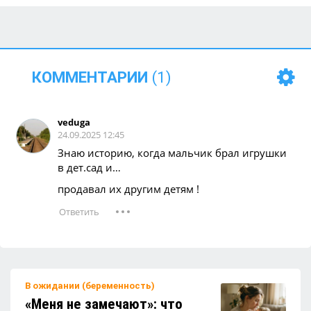
Почему детям не стоит давать кофе?
КОММЕНТАРИИ
(1)
Какие игрушки лучше не брать с собой на
veduga
детскую площадку?
24.09.2025 12:45
Знаю историю, когда мальчик брал игрушки
в дет.сад и…
Детям понравится: кабачковые
продавал их другим детям !
оладушки — солнечно, вкусно и полезно!
Как гулять с ребёнком в жару и не
переживать?
В ожидании (беременность)
«Меня не замечают»: что
Песок в сандалиях после прогулки — уход