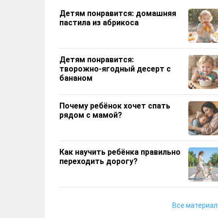
Детям понравится: домашняя
пастила из абрикоса
Детям понравится:
творожно‑ягодный десерт с
бананом
Почему ребёнок хочет спать
рядом с мамой?
Как научить ребёнка правильно
переходить дорогу?
Чем увлечь ребёнка дома, если
Все материа
он все время тянется к
телефону?