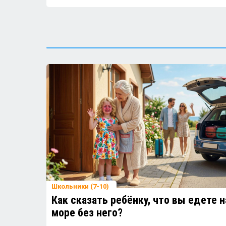
Почему детям не стоит давать
кофе?
Какие игрушки лучше не брать с
собой на детскую площадку?
Детям понравится: кабачковые
оладушки — солнечно, вкусно и
полезно!
Как гулять с ребёнком в жару и
не переживать?
Школьники (7-10)
Как сказать ребёнку, что вы едете н
море без него?
Песок в сандалиях после