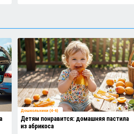
александр тихонов
Ночные гулянки.
МУРАвей
Где прогулки?
МУРАвей
Ты кого больше любишь?
Дошкольники (4-6)
а
Детям понравится: домашняя пастила
из абрикоса