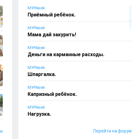
МУРАвей
Приёмный ребёнок.
МУРАвей
Мама дай закурить!
МУРАвей
Деньги на карманные расходы.
МУРАвей
Шпаргалка.
МУРАвей
Капризный ребёнок.
МУРАвей
Нагрузка.
МУРАвей
лы
Перейти на форум
Сто рублей за пятёрку.