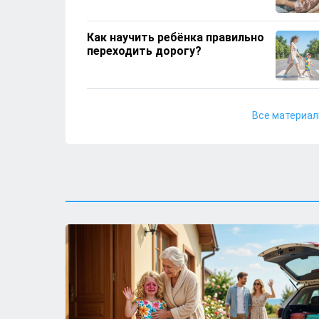
Как научить ребёнка правильно
переходить дорогу?
Чем увлечь ребёнка дома, если
Все материа
он все время тянется к
телефону?
Почему детям не стоит давать
кофе?
Какие игрушки лучше не брать с
собой на детскую площадку?
Детям понравится: кабачковые