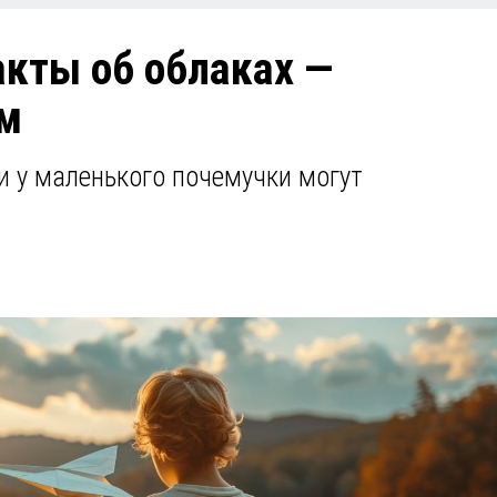
кты об облаках —
ям
 у маленького почемучки могут