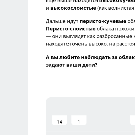
Ещё выше находятся
высококуче
и
высокослоистые
(как волнистая
Дальше идут
перисто-кучевые
обл
Перисто-слоистые
облака похожи 
— они выглядят как разбросанные 
находятся очень высоко, на рассто
А вы любите наблюдать за обла
задают ваши дети?
14
1