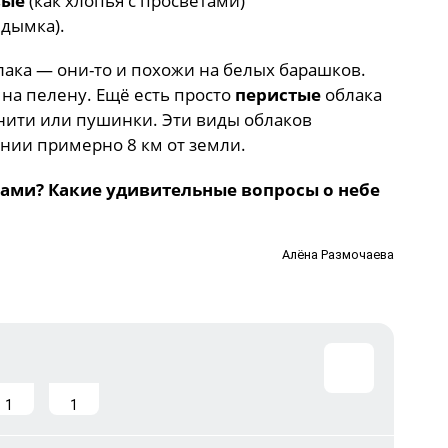
вые
(как хлопья с просветами)
 дымка).
ака — они-то и похожи на белых барашков.
на пелену. Ещё есть просто
перистые
облака
нити или пушинки. Эти виды облаков
янии примерно 8 км от земли.
ками? Какие удивительные вопросы о небе
Алёна Размочаева
1
1