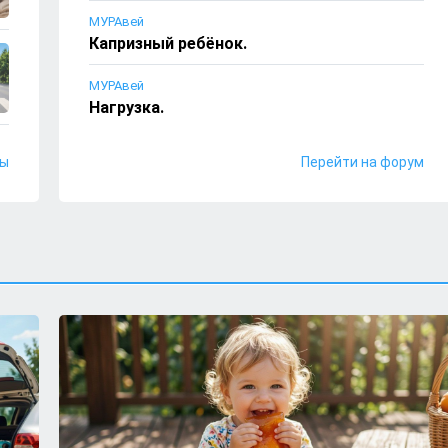
МУРАвей
Капризный ребёнок.
МУРАвей
Нагрузка.
МУРАвей
лы
Перейти на форум
Сто рублей за пятёрку.
александр тихонов
Ночные гулянки.
МУРАвей
Где прогулки?
МУРАвей
Ты кого больше любишь?