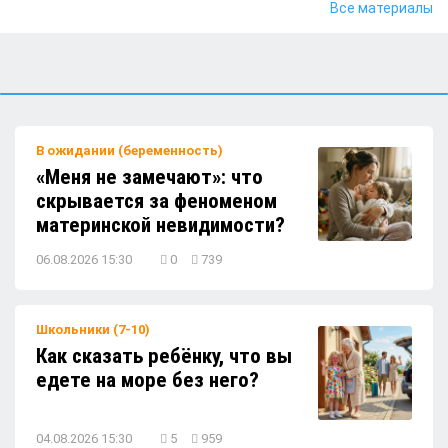
Все материалы
у бабушки?
Как подготовить окна к тёплому сезону:
безопасность детей превыше всего
В ожидании (беременность)
«Меня не замечают»: что
Как помочь ребёнку учиться ходить:
скрывается за феноменом
советы для родителей
материнской невидимости?
06.08.2026 15:30
0
739
Нужно ли заставлять ребёнка есть то,
что он не любит?
Школьники (7-10)
Как сказать ребёнку, что вы
Как мягко и эффективно отучить ребёнка
едете на море без него?
1 — 2 лет от подгузников?
04.08.2026 15:30
5
959