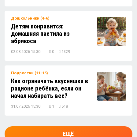
Как объяснить смысл Дня защитника
Отечества малышам?
Дошкольники (4-6)
Детям понравится:
домашняя пастила из
абрикоса
02.08.2026 15:30
0
1329
Подростки (11-16)
Как ограничить вкусняшки в
рационе ребёнка, если он
начал набирать вес?
31.07.2026 15:30
1
518
ЕЩЁ