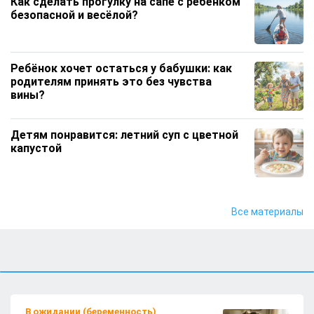
Как сделать прогулку на сапе с ребёнком
безопасной и весёлой?
Ребёнок хочет остаться у бабушки: как
родителям принять это без чувства
вины?
Детям понравится: летний суп с цветной
капустой
Когда старший ребёнок может
Все материалы
присматривать за младшим?
Детям понравится: освежающий смузи с
чёрной смородиной и бананом
В ожидании (беременность)