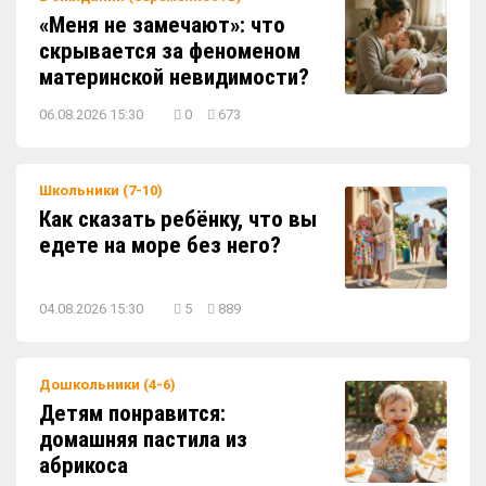
«Меня не замечают»: что
Детям понравится: творожная запеканка
скрывается за феноменом
с ягодами
материнской невидимости?
06.08.2026 15:30
0
673
Детям понравится: яичница в булочках
Школьники (7-10)
Как сказать ребёнку, что вы
Детям понравится: конфеты из
едете на море без него?
жимолости
04.08.2026 15:30
5
889
Что делать, если ребёнок на каникулах
забывает про книги?
Дошкольники (4-6)
Детям понравится:
домашняя пастила из
абрикоса