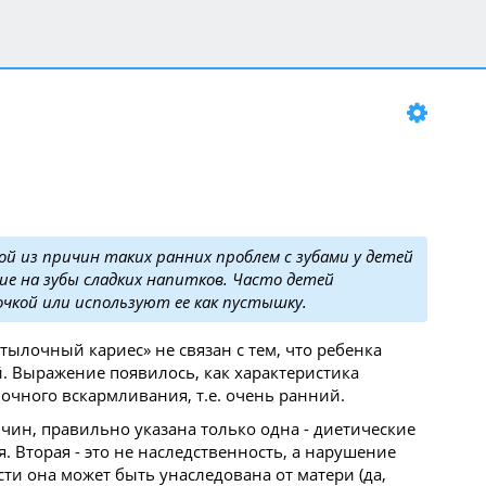
Ночные гулянки.
МУРАвей
Где прогулки?
МУРАвей
Ты кого больше любишь?
 из причин таких ранних проблем с зубами у детей
е на зубы сладких напитков. Часто детей
чкой или используют ее как пустышку.
ылочный кариес» не связан с тем, что ребенка
. Выражение появилось, как характеристика
лочного вскармливания, т.е. очень ранний.
чин, правильно указана только одна - диетические
. Вторая - это не наследственность, а нарушение
ти она может быть унаследована от матери (да,