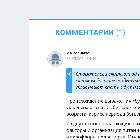
Как подготовить окна к
тёплому сезону: безопасность
детей превыше всего
КОММЕНТАРИИ
(1)
Как помочь ребёнку учиться
ходить: советы для родителей
Инкогнитo
21.05.2024 14:49
Нужно ли заставлять ребёнка
есть то, что он не любит?
Стоматологи считают одной
слишком большое воздействи
укладывают спать с бутыло
Как мягко и эффективно
Происхождение выражения «бут
отучить ребёнка 1 — 2 лет
укладывают спать с бутылочкой
от подгузников?
возраста: кариес периода буты
Из двух основополагающих при
Как объяснить смысл Дня
факторы и организация питания
защитника Отечества
микрофлоры полости рта. Отчас
малышам?