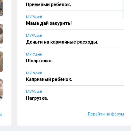
Приёмный ребёнок.
МУРАвей
Мама дай закурить!
МУРАвей
Деньги на карманные расходы.
МУРАвей
Шпаргалка.
МУРАвей
Капризный ребёнок.
МУРАвей
Нагрузка.
МУРАвей
лы
Перейти на форум
Сто рублей за пятёрку.
александр тихонов