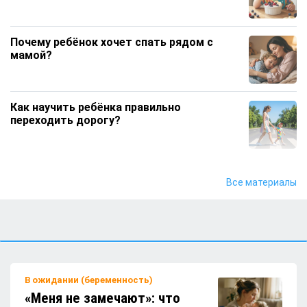
Почему ребёнок хочет спать рядом с
мамой?
Как научить ребёнка правильно
переходить дорогу?
Чем увлечь ребёнка дома, если он все
Все материалы
время тянется к телефону?
Почему детям не стоит давать кофе?
В ожидании (беременность)
«Меня не замечают»: что
Какие игрушки лучше не брать с собой на