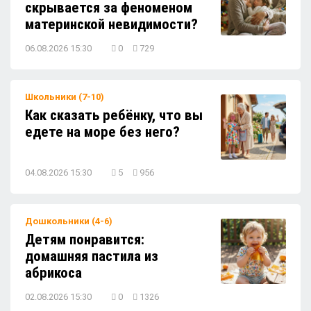
скрывается за феноменом
детскую площадку?
материнской невидимости?
06.08.2026 15:30
0
729
Детям понравится: кабачковые
оладушки — солнечно, вкусно и полезно!
Школьники (7-10)
Как сказать ребёнку, что вы
Как гулять с ребёнком в жару и не
едете на море без него?
переживать?
04.08.2026 15:30
5
956
Песок в сандалиях после прогулки — уход
за обувью и быстрая уборка
Дошкольники (4-6)
Детям понравится:
домашняя пастила из
абрикоса
02.08.2026 15:30
0
1326