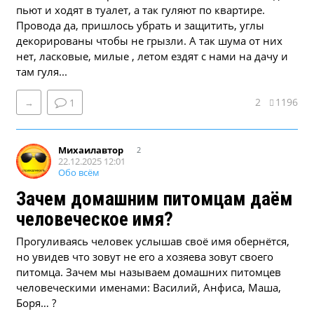
пьют и ходят в туалет, а так гуляют по квартире.
Провода да, пришлось убрать и защитить, углы
декорированы чтобы не грызли. А так шума от них
нет, ласковые, милые , летом ездят с нами на дачу и
там гуля...
2
1196
→
1
Михаилавтор
2
22.12.2025 12:01
Обо всём
Зачем домашним питомцам даём
человеческое имя?
Прогуливаясь человек услышав своё имя обернётся,
но увидев что зовут не его а хозяева зовут своего
питомца. Зачем мы называем домашних питомцев
человеческими именами: Василий, Анфиса, Маша,
Боря… ?