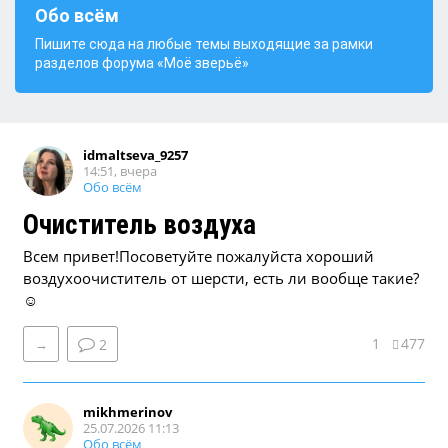
Обо всём
Пишите сюда на любые темы выходящие за рамки
разделов форума «Моё зверьё»
idmaltseva_9257
14:51, вчера
Обо всём
Очиститель воздуха
Всем привет!Посоветуйте пожалуйста хороший
воздухоочиститель от шерсти, есть ли вообще такие?
☺
1
477
→
2
mikhmerinov
25.07.2026 11:13
Обо всём