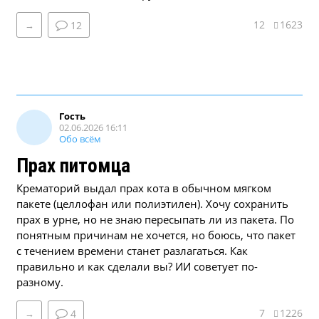
12
1623
→
12
Гость
02.06.2026 16:11
Обо всём
Прах питомца
Крематорий выдал прах кота в обычном мягком
пакете (целлофан или полиэтилен). Хочу сохранить
прах в урне, но не знаю пересыпать ли из пакета. По
понятным причинам не хочется, но боюсь, что пакет
с течением времени станет разлагаться. Как
правильно и как сделали вы? ИИ советует по-
разному.
7
1226
→
4