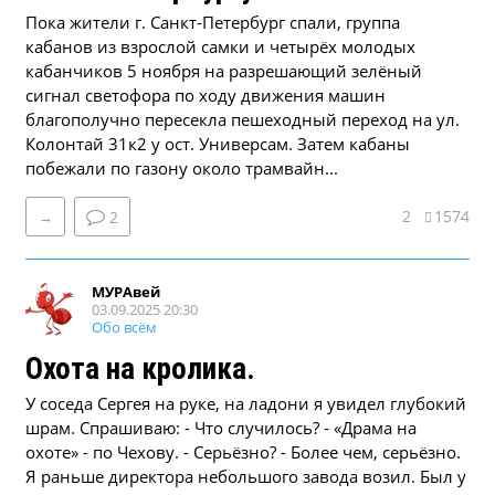
Пока жители г. Санкт-Петербург спали, группа
кабанов из взрослой самки и четырёх молодых
кабанчиков 5 ноября на разрешающий зелёный
сигнал светофора по ходу движения машин
благополучно пересекла пешеходный переход на ул.
Колонтай 31к2 у ост. Универсам. Затем кабаны
побежали по газону около трамвайн...
2
1574
→
2
МУРАвей
03.09.2025 20:30
Обо всём
Охота на кролика.
У соседа Сергея на руке, на ладони я увидел глубокий
шрам. Спрашиваю: - Что случилось? - «Драма на
охоте» - по Чехову. - Серьёзно? - Более чем, серьёзно.
Я раньше директора небольшого завода возил. Был у