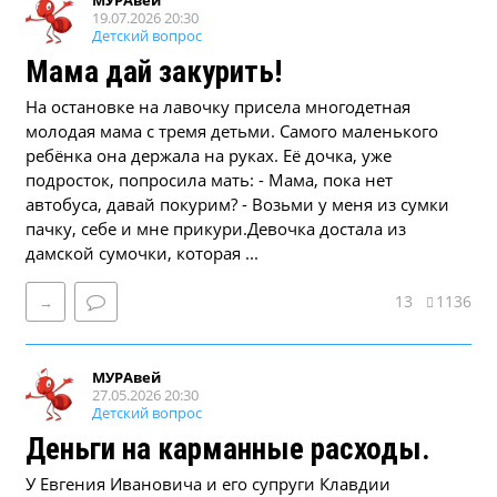
МУРАвей
19.07.2026 20:30
Детский вопрос
Мама дай закурить!
На остановке на лавочку присела многодетная
молодая мама с тремя детьми. Самого маленького
ребёнка она держала на руках. Её дочка, уже
подросток, попросила мать: - Мама, пока нет
автобуса, давай покурим? - Возьми у меня из сумки
пачку, себе и мне прикури.Девочка достала из
дамской сумочки, которая ...
13
1136
→
МУРАвей
27.05.2026 20:30
Детский вопрос
Деньги на карманные расходы.
У Евгения Ивановича и его супруги Клавдии