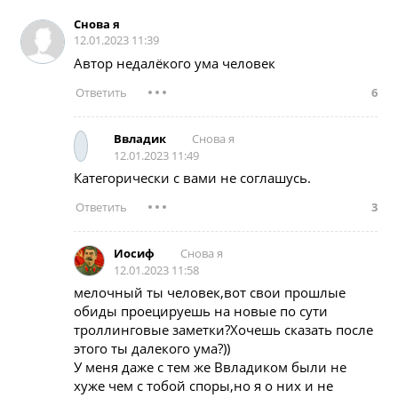
Снова я
12.01.2023 11:39
Автор недалёкого ума человек
6
Снова я
Ввладик
12.01.2023 11:49
Категорически с вами не соглашусь.
3
Снова я
Иoсиф
12.01.2023 11:58
мелочный ты человек,вот свои прошлые
обиды проецируешь на новые по сути
троллинговые заметки?Хочешь сказать после
этого ты далекого ума?))
У меня даже с тем же Ввладиком были не
хуже чем с тобой споры,но я о них и не