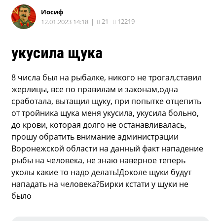
Иoсиф
21
12219
12.01.2023 14:18
|
укусила щука
8 числа был на рыбалке, никого не трогал,ставил
жерлицы, все по правилам и законам,одна
сработала, вытащил щуку, при попытке отцепить
от тройника щука меня укусила, укусила больно,
до крови, которая долго не останавливалась,
прошу обратить внимание администрации
Воронежской области на данный факт нападение
рыбы на человека, не знаю наверное теперь
уколы какие то надо делать!Доколе щуки будут
нападать на человека?Бирки кстати у щуки не
было