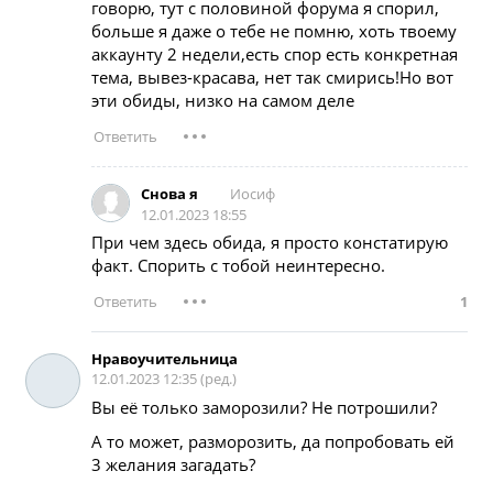
говорю, тут с половиной форума я спорил,
больше я даже о тебе не помню, хоть твоему
аккаунту 2 недели,есть спор есть конкретная
тема, вывез-красава, нет так смирись!Но вот
эти обиды, низко на самом деле
Иoсиф
Снова я
12.01.2023 18:55
При чем здесь обида, я просто констатирую
факт. Спорить с тобой неинтересно.
1
Нравоучительница
12.01.2023 12:35 (ред.)
Вы её только заморозили? Не потрошили?
А то может, разморозить, да попробовать ей
3 желания загадать?