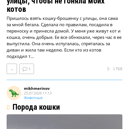
улицы, чтобы не гоняла моих
котов
Пришлось взять кошку-брошенку с улицы, она сама
за мной бегала. Сделала по правилам, посадила в
переноску и принесла домой. У меня уже живут кот и
кошка, очень добрые. Ее все обнюхали, через час я ее
выпустила. Она очень испугалась, спряталась за
диван и жила там неделю. Если кто из котов
подходил т...
5
768
→
1
mikhmerinov
25.07.2026 11:13
Животные
Порода кошки