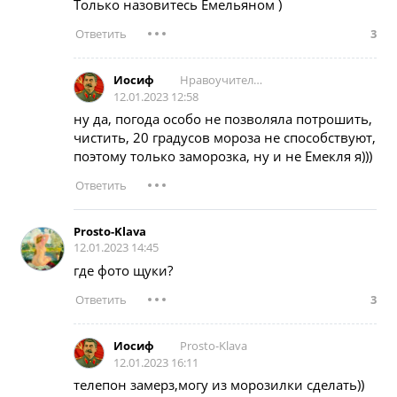
Только назовитесь Емельяном )
3
Нравоучительница
Иoсиф
12.01.2023 12:58
ну да, погода особо не позволяла потрошить,
чистить, 20 градусов мороза не способствуют,
поэтому только заморозка, ну и не Емекля я)))
Prosto-Klava
12.01.2023 14:45
где фото щуки?
3
Prosto-Klava
Иoсиф
12.01.2023 16:11
телепон замерз,могу из морозилки сделать))