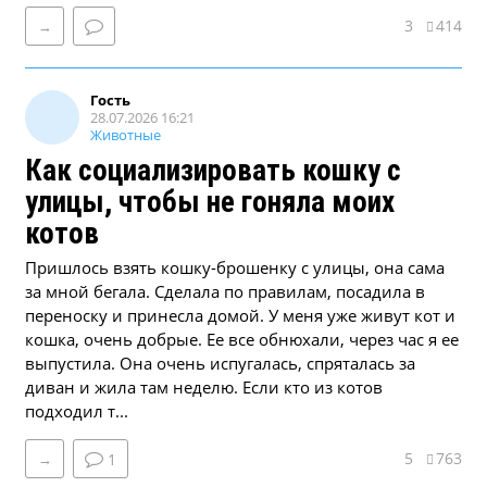
3
414
→
Гость
28.07.2026 16:21
Животные
Как социализировать кошку с
улицы, чтобы не гоняла моих
котов
Пришлось взять кошку-брошенку с улицы, она сама
за мной бегала. Сделала по правилам, посадила в
переноску и принесла домой. У меня уже живут кот и
кошка, очень добрые. Ее все обнюхали, через час я ее
выпустила. Она очень испугалась, спряталась за
диван и жила там неделю. Если кто из котов
подходил т...
5
763
→
1