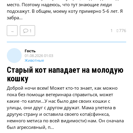
место. Поэтому надеюсь, что тут знающие люди
подскажут. В общем, моему коту примерно 5-6 лет. Я
забра...
1
776
→
1
Гость
01.08.2026 01:03
Животные
Старый кот нападает на молодую
кошку
Доброй ночи всем! Может кто-то знает, как можно
пока без помощи ветеринара справиться, может
какие -то капли…У нас было две своих кошки с
улицы, они друг с другом дружат. Мама улетела в
другую страну и оставила своего кота(сфинкса,
немного метиса по всей видимости) нам. Он сначала
был агрессивный, п...