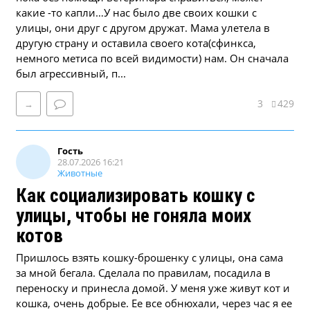
какие -то капли…У нас было две своих кошки с
улицы, они друг с другом дружат. Мама улетела в
другую страну и оставила своего кота(сфинкса,
немного метиса по всей видимости) нам. Он сначала
был агрессивный, п...
3
429
→
Гость
28.07.2026 16:21
Животные
Как социализировать кошку с
улицы, чтобы не гоняла моих
котов
Пришлось взять кошку-брошенку с улицы, она сама
за мной бегала. Сделала по правилам, посадила в
переноску и принесла домой. У меня уже живут кот и
кошка, очень добрые. Ее все обнюхали, через час я ее