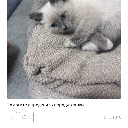
Помогите определить породу кошки
5
1018
→
3