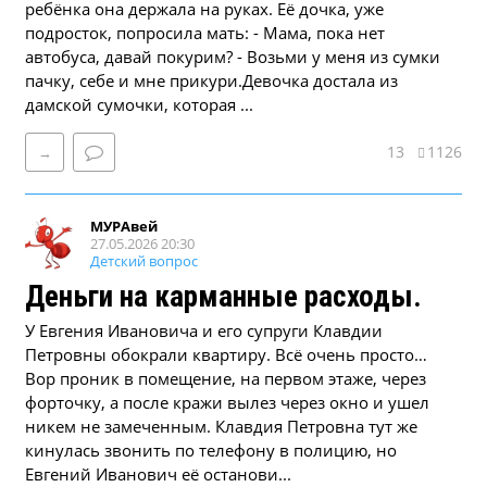
ребёнка она держала на руках. Её дочка, уже
подросток, попросила мать: - Мама, пока нет
автобуса, давай покурим? - Возьми у меня из сумки
пачку, себе и мне прикури.Девочка достала из
дамской сумочки, которая ...
13
1126
→
МУРАвей
27.05.2026 20:30
Детский вопрос
Деньги на карманные расходы.
У Евгения Ивановича и его супруги Клавдии
Петровны обокрали квартиру. Всё очень просто…
Вор проник в помещение, на первом этаже, через
форточку, а после кражи вылез через окно и ушел
никем не замеченным. Клавдия Петровна тут же
кинулась звонить по телефону в полицию, но
Евгений Иванович её останови...